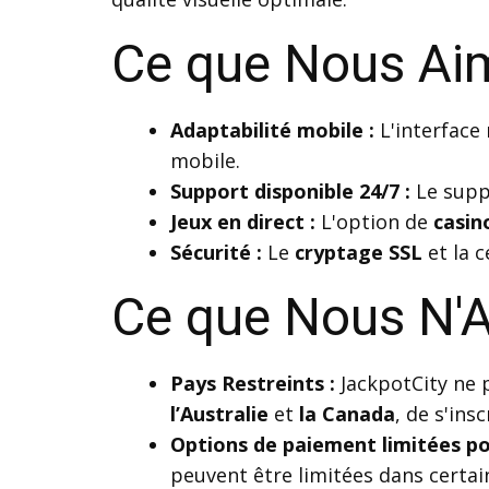
Ce que Nous Ai
Adaptabilité mobile :
L'interface 
mobile.
Support disponible 24/7 :
Le suppo
Jeux en direct :
L'option de
casin
Sécurité :
Le
cryptage SSL
et la c
Ce que Nous N'
Pays Restreints :
JackpotCity ne 
l’Australie
et
la Canada
, de s'insc
Options de paiement limitées pou
peuvent être limitées dans certai