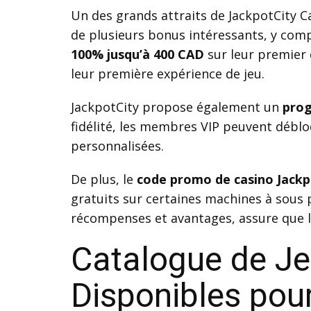
Un des grands attraits de JackpotCity C
de plusieurs bonus intéressants, y com
100% jusqu’à 400 CAD
sur leur premier 
leur première expérience de jeu.
JackpotCity propose également un
prog
fidélité, les membres VIP peuvent déblo
personnalisées.
De plus, le
code promo de casino Jackp
gratuits sur certaines machines à sous 
récompenses et avantages, assure que le
Catalogue de Jeu
Disponibles pou