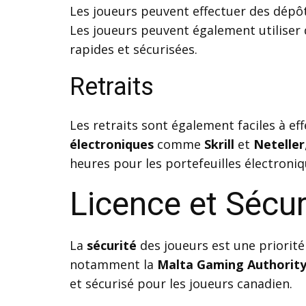
Les joueurs peuvent effectuer des dép
Les joueurs peuvent également utiliser
rapides et sécurisées.
Retraits
Les retraits sont également faciles à ef
électroniques
comme
Skrill
et
Neteller
heures pour les portefeuilles électroniq
Licence et Sécu
La
sécurité
des joueurs est une priorité
notamment la
Malta Gaming Authorit
et sécurisé pour les joueurs canadien.