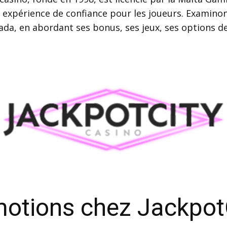
e expérience de confiance pour les joueurs. Examinon
da, en abordant ses bonus, ses jeux, ses options de
otions chez Jackpot