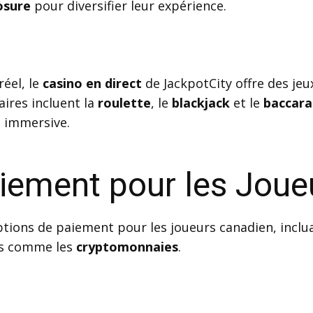
osure
pour diversifier leur expérience.
réel, le
casino en direct
de JackpotCity offre des je
aires incluent la
roulette
, le
blackjack
et le
baccara
e immersive.
ement pour les Joue
options de paiement pour les joueurs canadien, incl
es comme les
cryptomonnaies
.