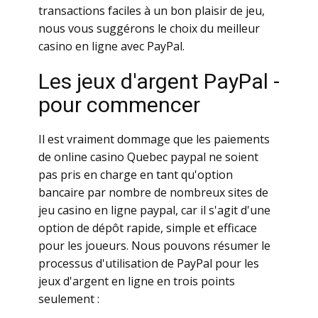
transactions faciles à un bon plaisir de jeu,
nous vous suggérons le choix du meilleur
casino en ligne avec PayPal.
Les jeux d'argent PayPal -
pour commencer
Il est vraiment dommage que les paiements
de online casino Quebec paypal ne soient
pas pris en charge en tant qu'option
bancaire par nombre de nombreux sites de
jeu casino en ligne paypal, car il s'agit d'une
option de dépôt rapide, simple et efficace
pour les joueurs. Nous pouvons résumer le
processus d'utilisation de PayPal pour les
jeux d'argent en ligne en trois points
seulement :