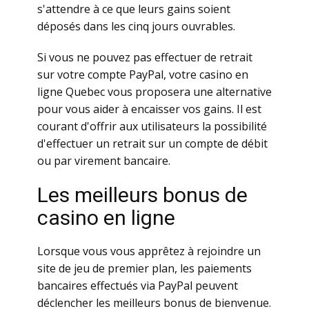
s'attendre à ce que leurs gains soient
déposés dans les cinq jours ouvrables.
Si vous ne pouvez pas effectuer de retrait
sur votre compte PayPal, votre casino en
ligne Quebec vous proposera une alternative
pour vous aider à encaisser vos gains. Il est
courant d'offrir aux utilisateurs la possibilité
d'effectuer un retrait sur un compte de débit
ou par virement bancaire.
Les meilleurs bonus de
casino en ligne
Lorsque vous vous apprêtez à rejoindre un
site de jeu de premier plan, les paiements
bancaires effectués via PayPal peuvent
déclencher les meilleurs bonus de bienvenue.