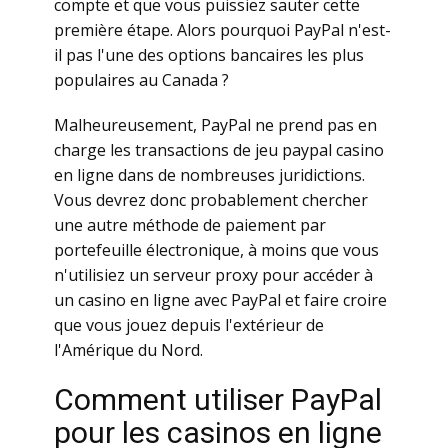
compte et que vous puissiez sauter cette
première étape. Alors pourquoi PayPal n'est-
il pas l'une des options bancaires les plus
populaires au Canada ?
Malheureusement, PayPal ne prend pas en
charge les transactions de jeu paypal casino
en ligne dans de nombreuses juridictions.
Vous devrez donc probablement chercher
une autre méthode de paiement par
portefeuille électronique, à moins que vous
n'utilisiez un serveur proxy pour accéder à
un casino en ligne avec PayPal et faire croire
que vous jouez depuis l'extérieur de
l'Amérique du Nord.
Comment utiliser PayPal
pour les casinos en ligne